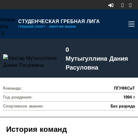
СТУДЕНЧЕСКАЯ ГРЕБНАЯ ЛИГА
ГРЕБНОЙ СПОРТ - ЭНЕРГИЯ ЖИЗНИ
НОВОСТИ
0
КАЛЕНДАРЬ
Мутыгуллина Дания
ДИВИЗИОНЫ
Расуловна
УЧАСТНИКИ
Команда:
ПГУФКСиТ
РЕЙТИНГ
Год рождения:
1994 г
РЕКОРДЫ
Спортивное звание:
Без разряда
МЕДИА
История команд
ДОКУМЕНТЫ