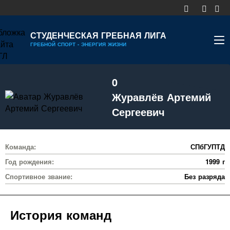
СТУДЕНЧЕСКАЯ ГРЕБНАЯ ЛИГА
ГРЕБНОЙ СПОРТ - ЭНЕРГИЯ ЖИЗНИ
НОВОСТИ
0
КАЛЕНДАРЬ
Журавлёв Артемий
ДИВИЗИОНЫ
Сергеевич
УЧАСТНИКИ
Команда:
СПбГУПТД
РЕЙТИНГ
Год рождения:
1999 г
РЕКОРДЫ
Спортивное звание:
Без разряда
МЕДИА
История команд
ДОКУМЕНТЫ