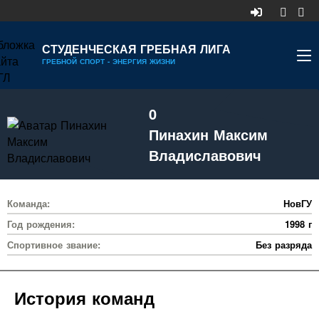
СТУДЕНЧЕСКАЯ ГРЕБНАЯ ЛИГА
ГРЕБНОЙ СПОРТ - ЭНЕРГИЯ ЖИЗНИ
НОВОСТИ
0
КАЛЕНДАРЬ
Пинахин Максим
ДИВИЗИОНЫ
Владиславович
УЧАСТНИКИ
Команда:
НовГУ
РЕЙТИНГ
Год рождения:
1998 г
РЕКОРДЫ
Спортивное звание:
Без разряда
МЕДИА
История команд
ДОКУМЕНТЫ