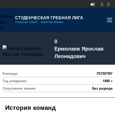
СТУДЕНЧЕСКАЯ ГРЕБНАЯ ЛИГА
ГРЕБНОЙ СПОРТ - ЭНЕРГИЯ ЖИЗНИ
НОВОСТИ
0
КАЛЕНДАРЬ
Ермолаев Ярослав
ДИВИЗИОНЫ
Леонидович
УЧАСТНИКИ
Команда:
ПСПбГМУ
РЕЙТИНГ
Год рождения:
1995 г
РЕКОРДЫ
Спортивное звание:
Без разряда
МЕДИА
История команд
ДОКУМЕНТЫ