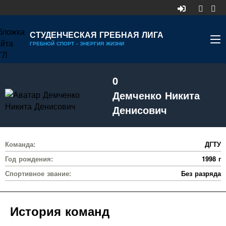
СТУДЕНЧЕСКАЯ ГРЕБНАЯ ЛИГА
ГРЕБНОЙ СПОРТ - ЭНЕРГИЯ ЖИЗНИ
НОВОСТИ
0
КАЛЕНДАРЬ
Демченко Никита
ДИВИЗИОНЫ
Денисович
УЧАСТНИКИ
Команда:
ДГТУ
РЕЙТИНГ
Год рождения:
1998 г
РЕКОРДЫ
Спортивное звание:
Без разряда
МЕДИА
История команд
ДОКУМЕНТЫ