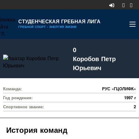
СТУДЕНЧЕСКАЯ ГРЕБНАЯ ЛИГА
ГРЕБНОЙ СПОРТ - ЭНЕРГИЯ ЖИЗНИ
НОВОСТИ
0
КАЛЕНДАРЬ
Коробов Петр
ДИВИЗИОНЫ
Юрьевич
УЧАСТНИКИ
Команда:
РУС «ГЦОЛИФК»
РЕЙТИНГ
Год рождения:
1997 г
РЕКОРДЫ
Спортивное звание:
2
МЕДИА
История команд
ДОКУМЕНТЫ