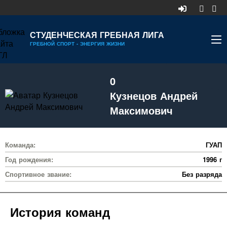
СТУДЕНЧЕСКАЯ ГРЕБНАЯ ЛИГА
ГРЕБНОЙ СПОРТ - ЭНЕРГИЯ ЖИЗНИ
НОВОСТИ
0
КАЛЕНДАРЬ
Кузнецов Андрей
ДИВИЗИОНЫ
Максимович
УЧАСТНИКИ
Команда:
ГУАП
РЕЙТИНГ
Год рождения:
1996 г
РЕКОРДЫ
Спортивное звание:
Без разряда
МЕДИА
История команд
ДОКУМЕНТЫ