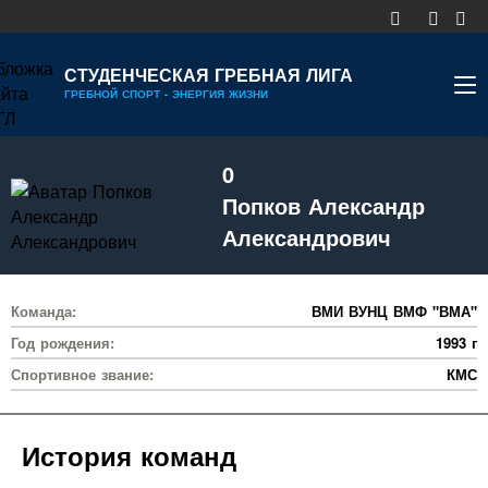
СТУДЕНЧЕСКАЯ ГРЕБНАЯ ЛИГА
ГРЕБНОЙ СПОРТ - ЭНЕРГИЯ ЖИЗНИ
НОВОСТИ
0
КАЛЕНДАРЬ
Попков Александр
ДИВИЗИОНЫ
Александрович
УЧАСТНИКИ
Команда:
ВМИ ВУНЦ ВМФ "ВМА"
РЕЙТИНГ
Год рождения:
1993 г
РЕКОРДЫ
Спортивное звание:
КМС
МЕДИА
История команд
ДОКУМЕНТЫ