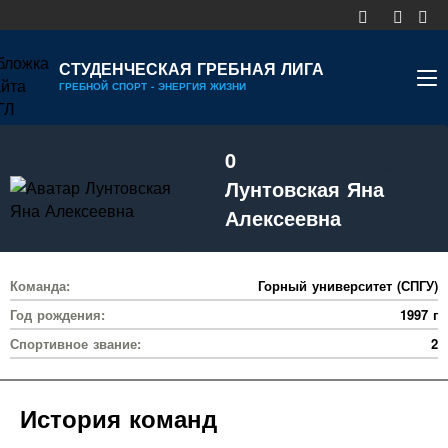
СТУДЕНЧЕСКАЯ ГРЕБНАЯ ЛИГА
ГРЕБНОЙ СПОРТ - ЭНЕРГИЯ ЖИЗНИ
НОВОСТИ
0
КАЛЕНДАРЬ
Лунтовская Яна
ДИВИЗИОНЫ
Алексеевна
УЧАСТНИКИ
Команда:
Горный университет (СПГУ)
РЕЙТИНГ
Год рождения:
1997 г
РЕКОРДЫ
Спортивное звание:
2
МЕДИА
История команд
ДОКУМЕНТЫ