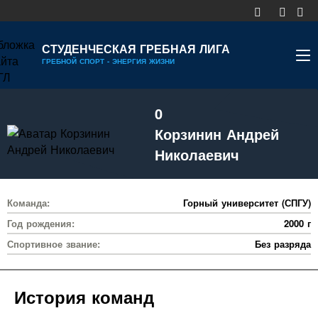
СТУДЕНЧЕСКАЯ ГРЕБНАЯ ЛИГА
ГРЕБНОЙ СПОРТ - ЭНЕРГИЯ ЖИЗНИ
НОВОСТИ
0
КАЛЕНДАРЬ
Корзинин Андрей
ДИВИЗИОНЫ
Николаевич
УЧАСТНИКИ
Команда:
Горный университет (СПГУ)
РЕЙТИНГ
Год рождения:
2000 г
РЕКОРДЫ
Спортивное звание:
Без разряда
МЕДИА
История команд
ДОКУМЕНТЫ