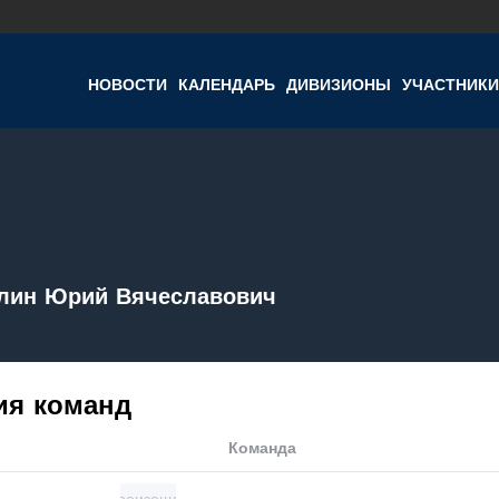
НОВОСТИ
КАЛЕНДАРЬ
ДИВИЗИОНЫ
УЧАСТНИКИ
лин Юрий Вячеславович
ия команд
Команда
Произошла