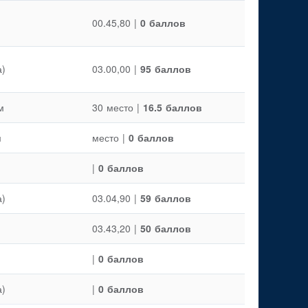
00.45,80
|
0 баллов
а)
03.00,00
|
95 баллов
м
30
место
|
16.5 баллов
м
место
|
0 баллов
|
0 баллов
а)
03.04,90
|
59 баллов
03.43,20
|
50 баллов
|
0 баллов
а)
|
0 баллов