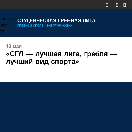
СТУДЕНЧЕСКАЯ ГРЕБНАЯ ЛИГА
ГРЕБНОЙ СПОРТ - ЭНЕРГИЯ ЖИЗНИ
НОВОСТИ
13 мая
КАЛЕНДАРЬ
«СГЛ — лучшая лига, гребля —
лучший вид спорта»
ДИВИЗИОНЫ
УЧАСТНИКИ
РЕЙТИНГ
РЕКОРДЫ
МЕДИА
ДОКУМЕНТЫ